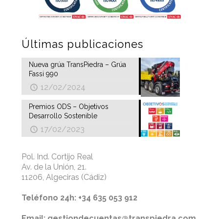
Últimas publicaciones
Nueva grúa TransPiedra – Grúa
Fassi 990
12/02/2024
Premios ODS – Objetivos
Desarrollo Sostenible
17/02/2023
Pol. Ind. Cortijo Real
Av. de la Unión, 21.
11206, Algeciras (Cádiz)
Teléfono 24h: +34 635 053 912
Email: gestiondecuentas@transpiedra.com