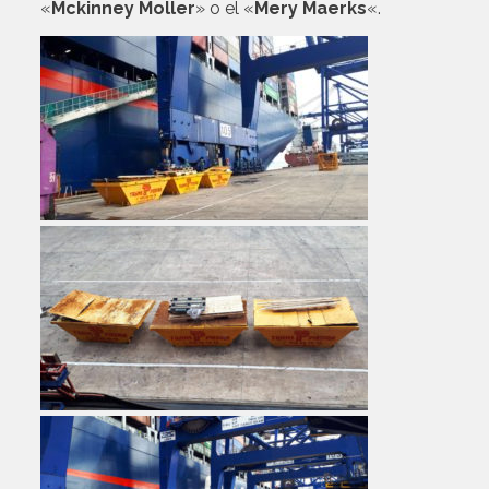
«
Mckinney Moller
» o el «
Mery Maerks
«.