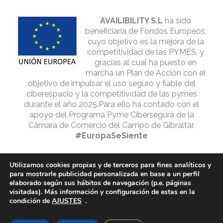
AVAILIBILITY S.L
ha sido
beneficiaria de Fondos Europeos,
cuyo objetivo es la mejora de la
competitividad de las PYMES, y
gracias al cual ha puesto en
marcha un Plan de Acción con el
objetivo de impulsar el uso seguro y fiable del
ciberespacio y la competitividad de las pymes
durante el año 2025.Para ello ha contado con el
apoyo del Programa Pyme Cibersegura de la
Cámara de Comercio del Campo de Gibraltar.
#EuropaSeSiente
Utilizamos cookies propias y de terceros para fines analíticos y
para mostrarle publicidad personalizada en base a un perfil
elaborado según sus hábitos de navegación (p.e. páginas
visitadas). Más información y configuración de estas en la
condición de
AJUSTES
.
© 2025 STONE BROTHERS GROUP | Alojado en
Dinan informática