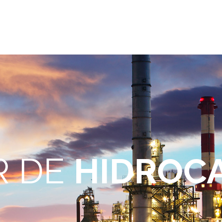
ro grupo
Nuestras marcas
Nuestras
Envíano
esarial
y servicios
certificaciones
R DE
HIDROC