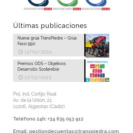
Últimas publicaciones
Nueva grúa TransPiedra – Grúa
Fassi 990
12/02/2024
Premios ODS – Objetivos
Desarrollo Sostenible
17/02/2023
Pol. Ind. Cortijo Real
Av. de la Unión, 21.
11206, Algeciras (Cádiz)
Teléfono 24h: +34 635 053 912
Email: gestiondecuentas@transpiedra.com